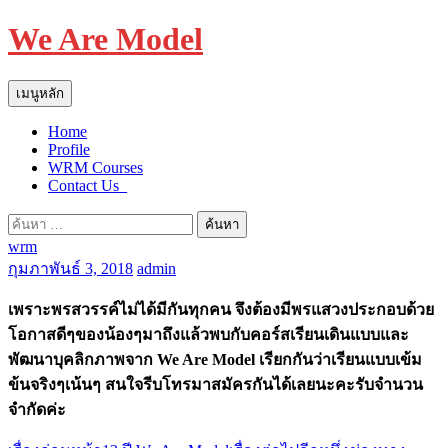
We Are Model
ค้นหา
ข้าม
เมนูหลัก
ไป
Home
ยัง
Profile
เนื้อหา
WRM Courses
Contact Us_
ค้นหา
wrm
สำหรับ:
กุมภาพันธ์ 3, 2018
admin
เพราะพรสวรรค์ไม่ได้มีกันทุกคน จึงต้องมีพรแสวงประกอบด้วย
โอกาสดีๆของน้องๆมาถึงแล้วพบกับคอร์สเรียนเดินแบบและ
พัฒนาบุคลิกภาพจาก We Are Model เรียกกันว่าเรียนแบบเข้ม
ข้นจริงๆเน้นๆ สนใจรีบโทรมาสมัครกันได้เลยนะคะรับจำนวน
จำกัดค่ะ