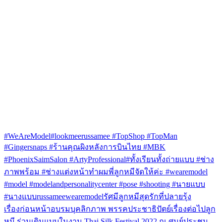
#WeAreModel#lookmeerussamee #TopShop #TopMan
#Gingersnaps #ร้านคุณผิงหลังการบินไทย #MBK
#PhoenixSaimSalon #ArtyProfessional
#ทั้งเรียนทั้งถ่ายแบบ #ช่าง
ภาพพร้อม #ช่างแต่งหน้าทำผมพี่ลูกหมีจัดให้ค่ะ #wearemodel
#model #modelandpersonalitycenter #pose #shooting #นายแบบ
#นางแบบ
russamee
wearemodel
รัศมี
ลูกหมี
สุดรักที่ปลายรุ้ง
เรื่องก่อนหน้า
อบรมบุคลิกภาพ พรรคประชาธิปัตย์
เรื่องต่อไป
ลูก
เมนู
หมี ร่วมเดินแบบในงาน Thai Silk Festival 2022 ณ ศูนย์ประชุม