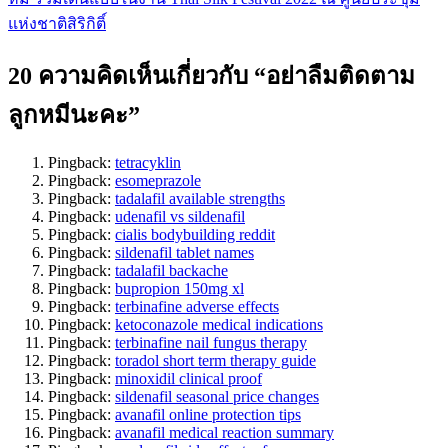
นำทาง
แห่งชาติสิริกิติ์
เรื่อง
20 ความคิดเห็นเกี่ยวกับ “อย่าลืมติดตาม
ลูกหมีนะคะ”
Pingback:
tetracyklin
Pingback:
esomeprazole
Pingback:
tadalafil available strengths
Pingback:
udenafil vs sildenafil
Pingback:
cialis bodybuilding reddit
Pingback:
sildenafil tablet names
Pingback:
tadalafil backache
Pingback:
bupropion 150mg xl
Pingback:
terbinafine adverse effects
Pingback:
ketoconazole medical indications
Pingback:
terbinafine nail fungus therapy
Pingback:
toradol short term therapy guide
Pingback:
minoxidil clinical proof
Pingback:
sildenafil seasonal price changes
Pingback:
avanafil online protection tips
Pingback:
avanafil medical reaction summary