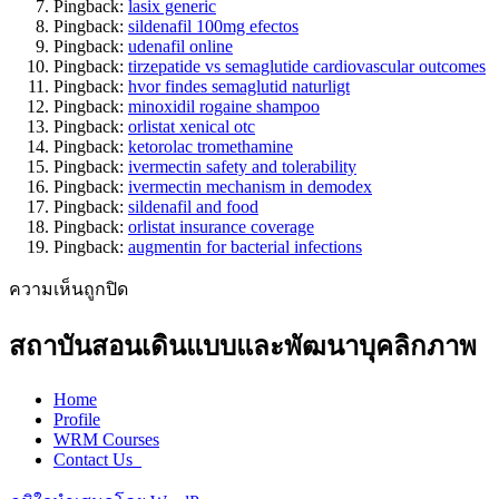
Pingback:
lasix generic
Pingback:
sildenafil 100mg efectos
Pingback:
udenafil online
Pingback:
tirzepatide vs semaglutide cardiovascular outcomes
Pingback:
hvor findes semaglutid naturligt
Pingback:
minoxidil rogaine shampoo
Pingback:
orlistat xenical otc
Pingback:
ketorolac tromethamine
Pingback:
ivermectin safety and tolerability
Pingback:
ivermectin mechanism in demodex
Pingback:
sildenafil and food
Pingback:
orlistat insurance coverage
Pingback:
augmentin for bacterial infections
ความเห็นถูกปิด
สถาบันสอนเดินแบบและพัฒนาบุคลิกภาพ
Home
Profile
WRM Courses
Contact Us_